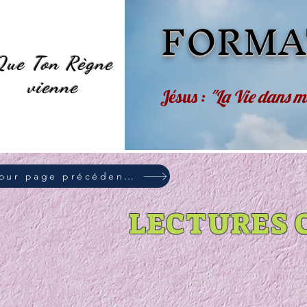
FORMA
Que Ton Règne
vienne
Jésus :
"La Vie dans m
Retour page précédente
LECTURES 