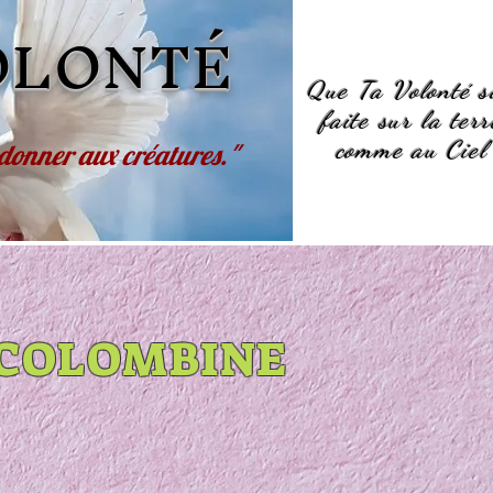
OLONTÉ
Que Ta Volonté s
faite sur la terr
comme au Ciel
 donner aux créatures."
 COLOMBINE