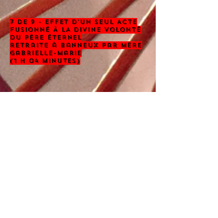
7 de 9 - EFFET D’UN SEUL ACTE
FUSIONNÉ À LA DIVINE VOLONTÉ
DU PÈRE ÉTERNEL
retraite à banneux par mère
gabrielle-marie
(1 h 04 minutes)
8 de 9 - LA CRÉATION DE VIE
DIVINE DANS LES ACTES
EFFECTUÉS DANS LA DIVINE
VOLONTÉ
retraite à banneux par mère
gabrielle-marie (59 minutes)