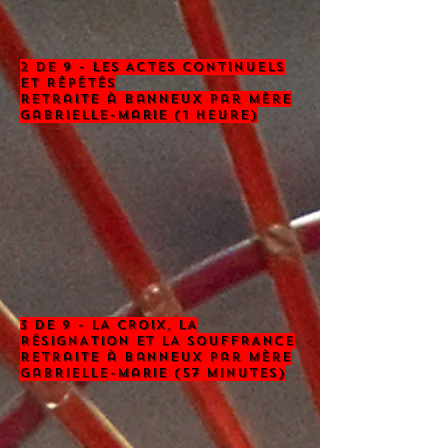
2 de 9 - LES ACTES CONTINUELS
ET RÉPÉTÉS
retraite à banneux par mère
gabrielle-marie (1 heure)
3 de 9 - LA CROIX, LA
RÉSIGNATION ET LA SOUFFRANCE
retraite à banneux par mère
gabrielle-marie (57 minutes)