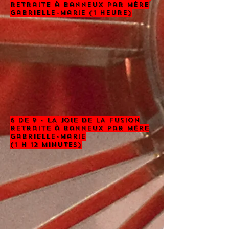
retraite à banneux par mère
gabrielle-marie (1 heure)
6 de 9 - LA JOIE DE LA FUSION
retraite à banneux par mère
gabrielle-marie
(1 h 12 minutes)