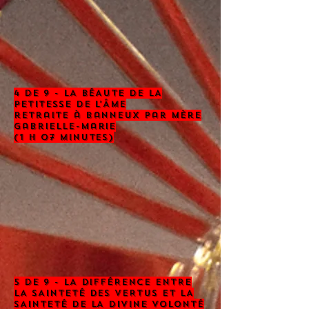
4 de 9 - LA BÉAUTE DE LA
PETITESSE DE L’ÂME
retraite à banneux par mère
gabrielle-marie
(1 h 07 minutes)
5 de 9 - LA DIFFÉRENCE ENTRE
LA SAINTETÉ DES VERTUS ET LA
SAINTETÉ DE LA DIVINE VOLONTÉ