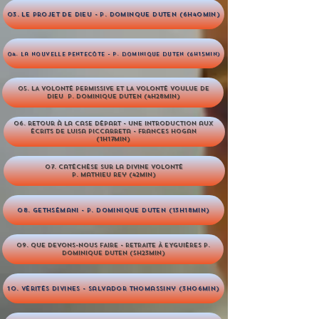
03. Le projet de Dieu - P. Dominque Duten (6h40min)
04. La Nouvelle Pentecôte - P. Dominique Duten (6h15min)
05. LA VOLONTÉ PERMISSIVE ET LA VOLONTÉ VOULUE DE
dIEU P. DOMINIQUE DUTEN (4H28MIN)
06. retour à la case départ - une introduction aux
écrits de luisa piccarreta - Frances hogan
(1H17MIN)
07. catéchèse sur la divine volonté
p. mathieu rey (42MIN)
08. Gethsémani - P. Dominique Duten (13h18min)
09. QUE DEVONS-NOUS FAIRE - RETRAITE À EYGUIÈRES p.
DOMINIQUE DUTEN (5H23MIN)
10. Vérités Divines - Salvador Thomassiny (3h06min)